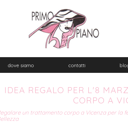
dove siamo
contatti
blo
IDEA REGALO PER L'8 MA
CORPO A V
egalare un trattamento corpo a Vicenza per la f
ellezza