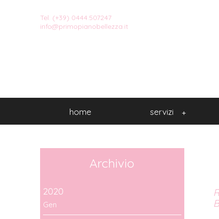
Tel. (+39) 0444.507247
info@primopianobellezza.it
home
servizi
+
Archivio
2020
R
B
Gen