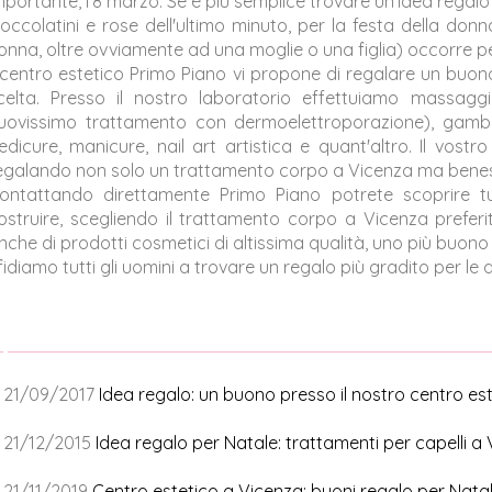
mportante, l'8 marzo. Se è più semplice trovare un'idea regalo 
ioccolatini e rose dell'ultimo minuto, per la festa della d
onna, oltre ovviamente ad una moglie o una figlia) occorre pe
l centro estetico Primo Piano vi propone di regalare un buo
celta. Presso il nostro laboratorio effettuiamo massaggi ri
uovissimo trattamento con dermoelettroporazione), gambe g
edicure, manicure, nail art artistica e quant'altro. Il vos
egalando non solo un trattamento corpo a Vicenza ma beness
ontattando direttamente Primo Piano potrete scoprire tu
ostruire, scegliendo il trattamento corpo a Vicenza pref
nche di prodotti cosmetici di altissima qualità, uno più buono d
fidiamo tutti gli uomini a trovare un regalo più gradito per le
21/09/2017
Idea regalo: un buono presso il nostro centro es
21/12/2015
Idea regalo per Natale: trattamenti per capelli a
21/11/2019
Centro estetico a Vicenza: buoni regalo per Nata