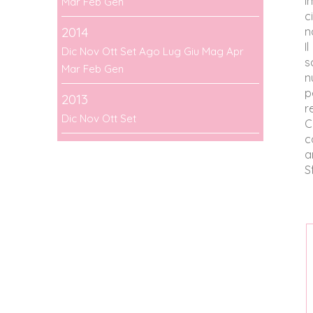
i
Mar
Feb
Gen
c
2014
n
I
Dic
Nov
Ott
Set
Ago
Lug
Giu
Mag
Apr
s
Mar
Feb
Gen
n
p
2013
r
Dic
Nov
Ott
Set
C
c
a
S