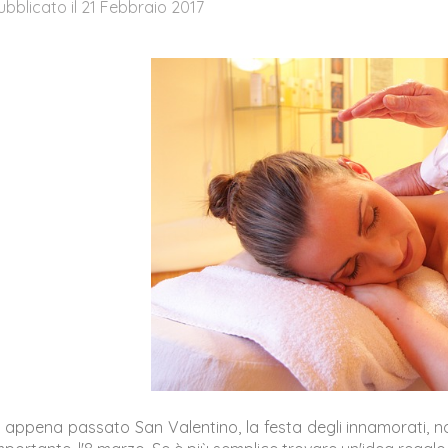
ubblicato il 21 Febbraio 2017
' appena passato San Valentino, la festa degli innamorati, n