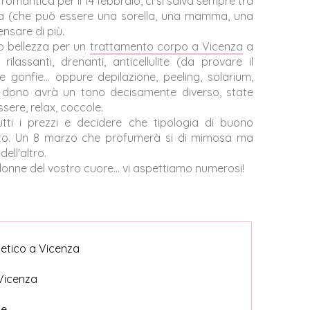
romantica per il 14 febbraio, ci si salva sempre tra
onna (che può essere una sorella, una mamma, una
nsare di più.
no bellezza per un
trattamento corpo a Vicenza
a
lassanti, drenanti, anticellulite (da provare il
onfie... oppure depilazione, peeling, solarium,
tro dono avrà un tono decisamente diverso, state
ere, relax, coccole.
tti i prezzi e decidere che tipologia di buono
erito. Un 8 marzo che profumerà si di mimosa ma
ell'altro.
 donne del vostro cuore... vi aspettiamo numerosi!
tetico a Vicenza
 Vicenza
le