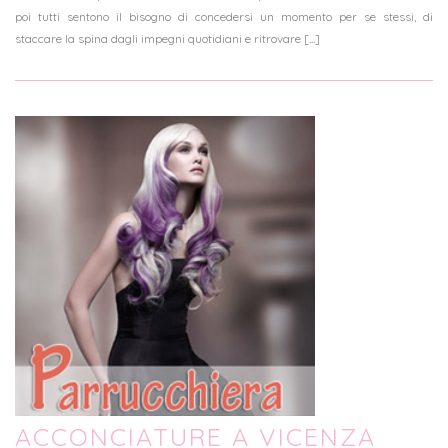
poi tutti sentono il bisogno di concedersi un momento per se stessi, di
staccare la spina dagli impegni quotidiani e ritrovare [
...
]
ACCONCIATURE A VICENZA