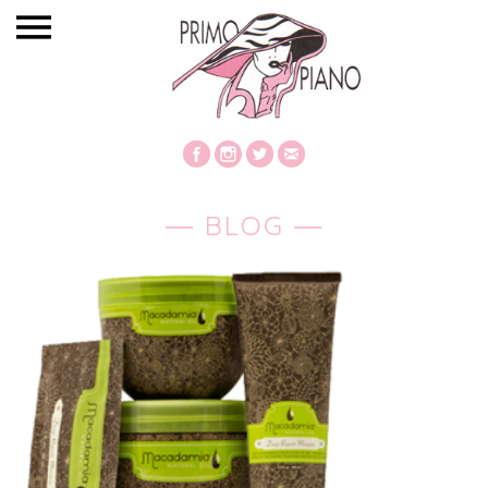
― BLOG ―