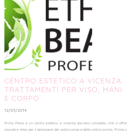
CENTRO ESTETICO A VICENZA:
TRATTAMENTI PER VISO, MANI
E CORPO
12/03/2014
Primo Piano è un centro estetico a Vicenza davvero completo, che vi offre
coccole e relax per il benessere del vostro corpo e della vostra anima. Prima o